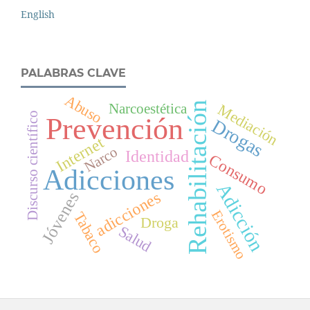
English
PALABRAS CLAVE
Abuso
Rehabilitación
Narcoestética
Mediación
Discurso científico
Prevención
Drogas
Internet
Narco
Identidad
Consumo
Adicciones
Adicción
adicciones
Jóvenes
Erotismo
Tabaco
Droga
Salud