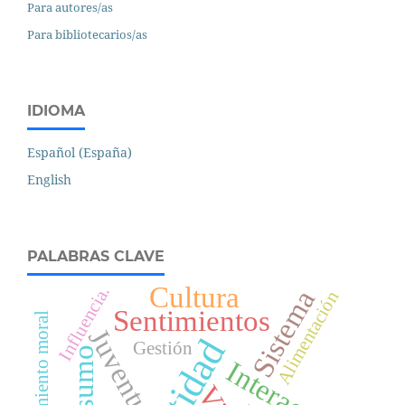
Para autores/as
Para bibliotecarios/as
IDIOMA
Español (España)
English
PALABRAS CLAVE
Cultura
Influencia.
Sistema
Alimentación
Sentimientos
Razonamiento moral
Juventud
Gestión
Consumo
Interacción