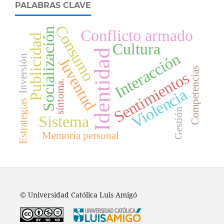
PALABRAS CLAVE
Consumo
Socialización
Conflicto armado
Publicidad
Cultura
Identidad
Interacción
Inversión
Juventud
Competencias
Sentimientos
síntoma.
Violencia
Estrategias
Gestión
Sistema
Memoria personal
© Universidad Católica Luis Amigó