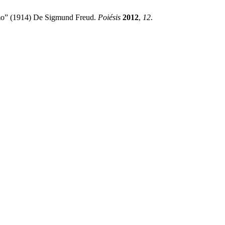
smo” (1914) De Sigmund Freud.
Poiésis
2012
,
12
.