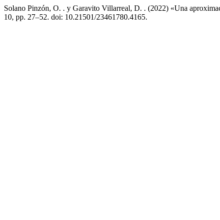
Solano Pinzón, O. . y Garavito Villarreal, D. . (2022) «Una aproximac
10, pp. 27–52. doi: 10.21501/23461780.4165.