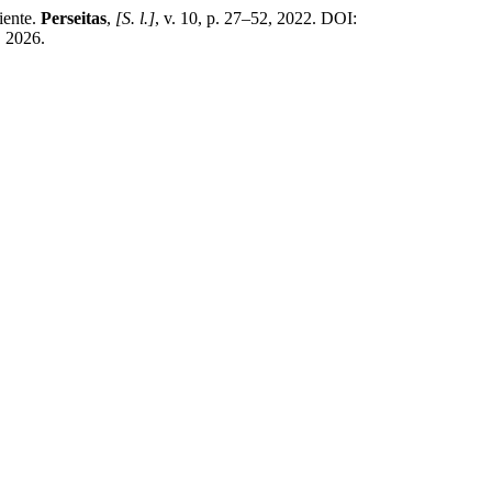
iente.
Perseitas
,
[S. l.]
, v. 10, p. 27–52, 2022. DOI:
. 2026.