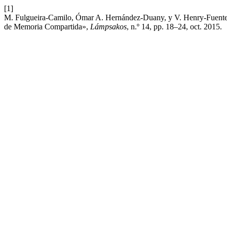
[1]
M. Fulgueira-Camilo, Ómar A. Hernández-Duany, y V. Henry-Fuentes
de Memoria Compartida»,
Lámpsakos
, n.º 14, pp. 18–24, oct. 2015.