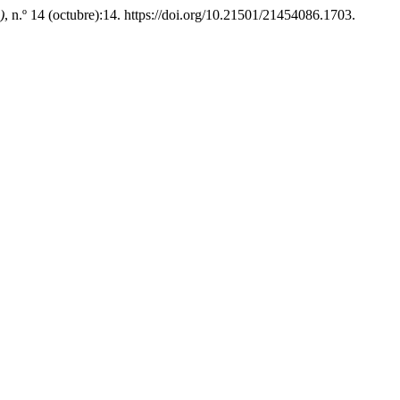
)
, n.º 14 (octubre):14. https://doi.org/10.21501/21454086.1703.