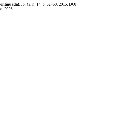
continuada)
,
[S. l.]
, n. 14, p. 52–60, 2015. DOI:
go. 2026.