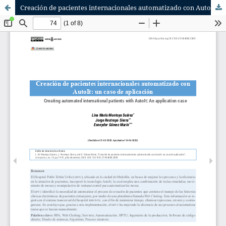
Creación de pacientes internacionales automatizado con AutoIt: un caso de aplicación