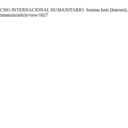
TERNACIONAL HUMANITARIO. Summa Iuris [Internet]. 1 de julio
ummaiuris/article/view/1827