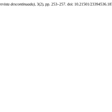
evista descontinuada)
, 3(2), pp. 253–257. doi: 10.21501/23394536.18