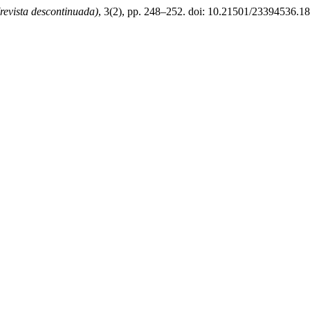
revista descontinuada)
, 3(2), pp. 248–252. doi: 10.21501/23394536.1