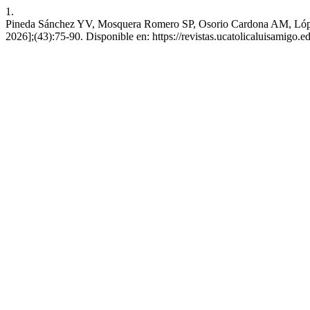
1.
Pineda Sánchez YV, Mosquera Romero SP, Osorio Cardona AM, López Ma
2026];(43):75-90. Disponible en: https://revistas.ucatolicaluisamigo.e