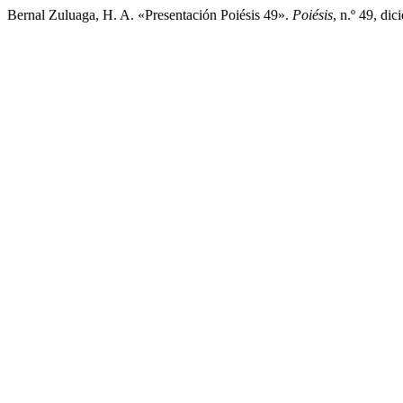
Bernal Zuluaga, H. A. «Presentación Poiésis 49».
Poiésis
, n.º 49, d