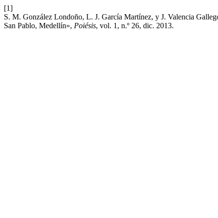
[1]
S. M. González Londoño, L. J. García Martínez, y J. Valencia Gallego,
San Pablo, Medellín»,
Poiésis
, vol. 1, n.º 26, dic. 2013.