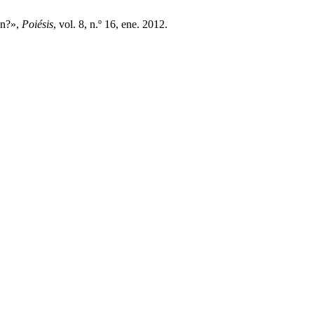
én?»,
Poiésis
, vol. 8, n.º 16, ene. 2012.