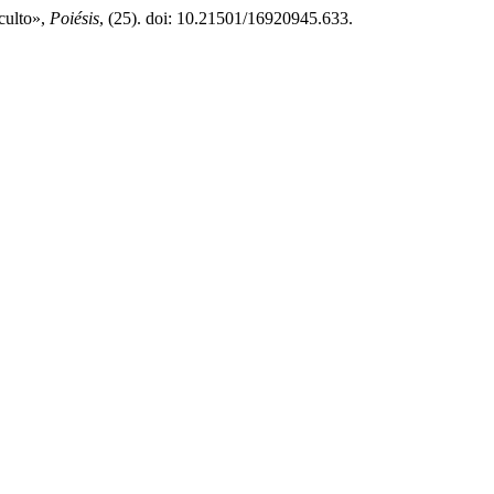
culto»,
Poiésis
, (25). doi: 10.21501/16920945.633.