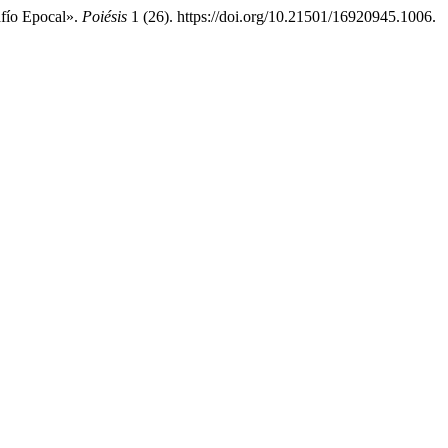
afío Epocal».
Poiésis
1 (26). https://doi.org/10.21501/16920945.1006.