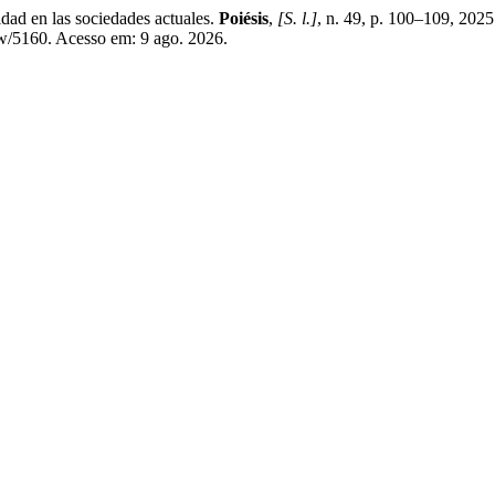
d en las sociedades actuales.
Poiésis
,
[S. l.]
, n. 49, p. 100–109, 20
iew/5160. Acesso em: 9 ago. 2026.