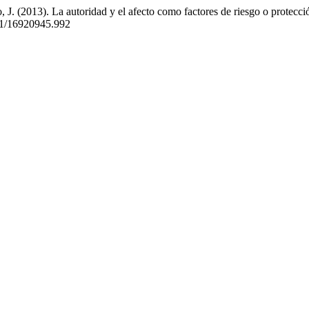
J. (2013). La autoridad y el afecto como factores de riesgo o protecci
501/16920945.992