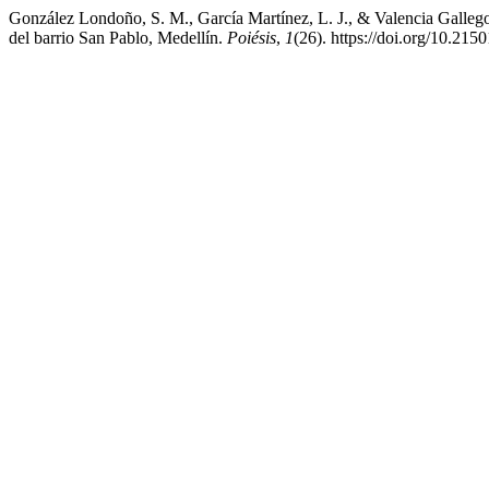
González Londoño, S. M., García Martínez, L. J., & Valencia Gallego, 
del barrio San Pablo, Medellín.
Poiésis
,
1
(26). https://doi.org/10.21