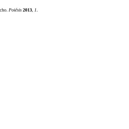
echo.
Poiésis
2013
,
1
.