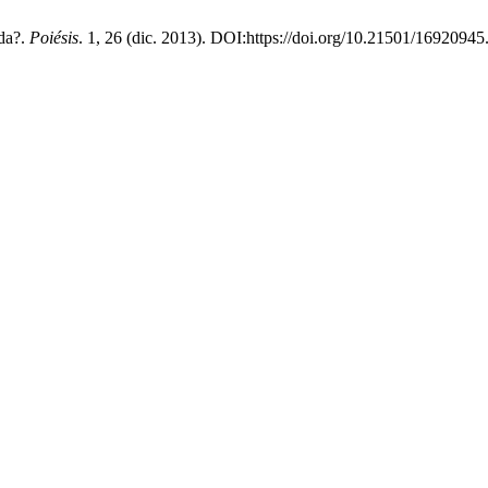
ida?.
Poiésis
. 1, 26 (dic. 2013). DOI:https://doi.org/10.21501/16920945