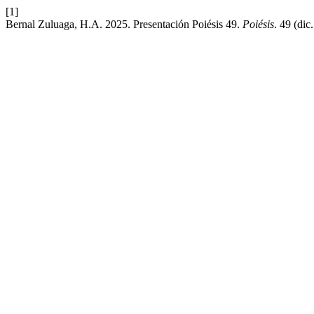
[1]
Bernal Zuluaga, H.A. 2025. Presentación Poiésis 49.
Poiésis
. 49 (di