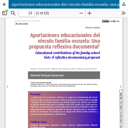
Aportaciones educacionales del vínculo-familia escuela: una propuesta reflexiva documental