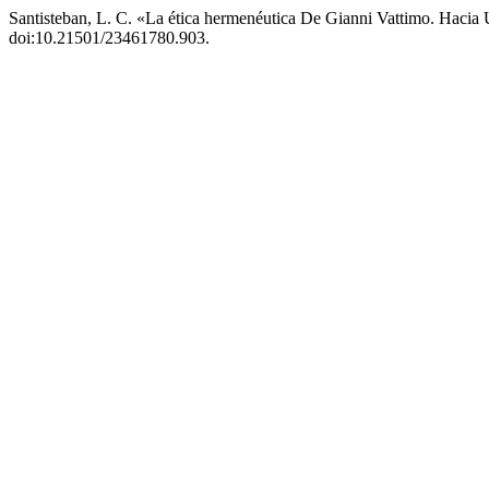
Santisteban, L. C. «La ética hermenéutica De Gianni Vattimo. Haci
doi:10.21501/23461780.903.