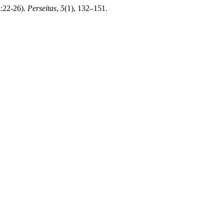
8:22-26).
Perseitas
,
5
(1), 132–151.