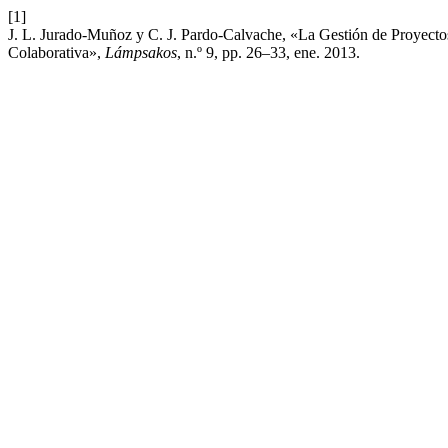
[1]
J. L. Jurado-Muñoz y C. J. Pardo-Calvache, «La Gestión de Proyectos 
Colaborativa»,
Lámpsakos
, n.º 9, pp. 26–33, ene. 2013.