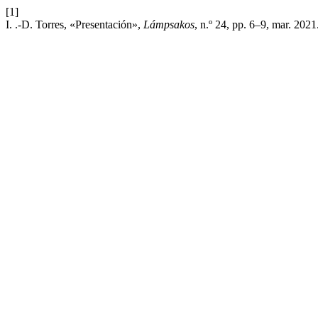
[1]
I. .-D. Torres, «Presentación»,
Lámpsakos
, n.º 24, pp. 6–9, mar. 2021