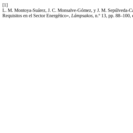
[1]
L. M. Montoya-Suárez, J. C. Monsalve-Gómez, y J. M. Sepúlveda-Ca
Requisitos en el Sector Energético»,
Lámpsakos
, n.º 13, pp. 88–100,