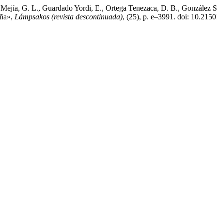
da Mejía, G. L., Guardado Yordi, E., Ortega Tenezaca, D. B., González 
aña»,
Lámpsakos (revista descontinuada)
, (25), p. e–3991. doi: 10.21