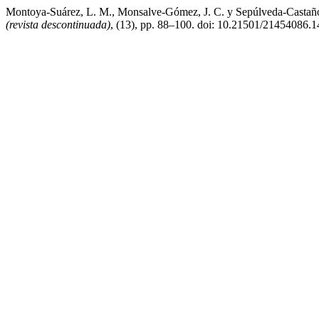
Montoya-Suárez, L. M., Monsalve-Gómez, J. C. y Sepúlveda-Castaño,
(revista descontinuada)
, (13), pp. 88–100. doi: 10.21501/21454086.1