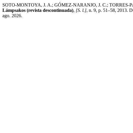
SOTO-MONTOYA, J. A.; GÓMEZ-NARANJO, J. C.; TORRES-PARDO, Íng
Lámpsakos (revista descontinuada)
,
[S. l.]
, n. 9, p. 51–58, 2013. 
ago. 2026.