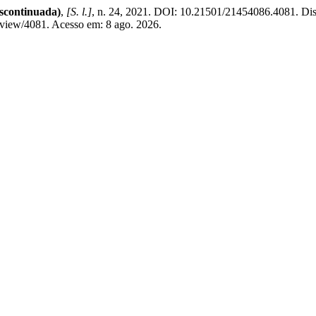
scontinuada)
,
[S. l.]
, n. 24, 2021. DOI: 10.21501/21454086.4081. Di
e/view/4081. Acesso em: 8 ago. 2026.