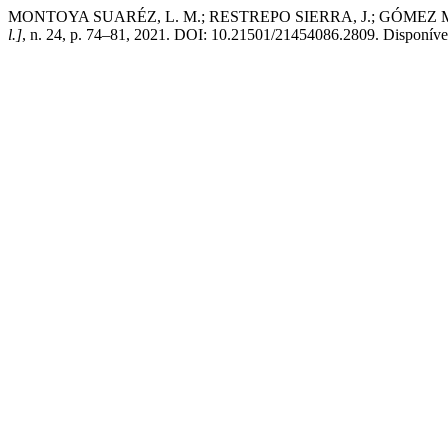
MONTOYA SUARÉZ, L. M.; RESTREPO SIERRA, J.; GÓMEZ MARÍN, E. 
l.]
, n. 24, p. 74–81, 2021. DOI: 10.21501/21454086.2809. Disponível 