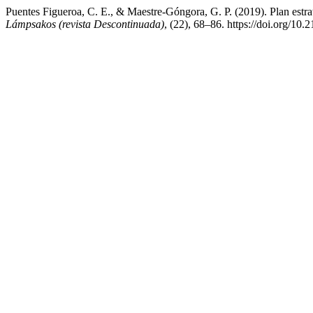
Puentes Figueroa, C. E., & Maestre-Góngora, G. P. (2019). Plan est
Lámpsakos (revista Descontinuada)
, (22), 68–86. https://doi.org/1