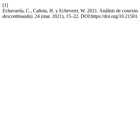
[1]
Echavarría, C., Cañola, H. y Echeverri, W. 2021. Análisis de conexi
descontinuada)
. 24 (mar. 2021), 15–22. DOI:https://doi.org/10.215