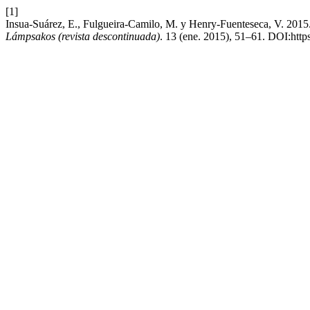
[1]
Insua-Suárez, E., Fulgueira-Camilo, M. y Henry-Fuenteseca, V. 201
Lámpsakos (revista descontinuada)
. 13 (ene. 2015), 51–61. DOI:htt