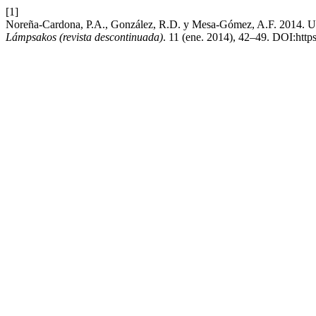
[1]
Noreña-Cardona, P.A., González, R.D. y Mesa-Gómez, A.F. 2014. Una
Lámpsakos (revista descontinuada)
. 11 (ene. 2014), 42–49. DOI:http