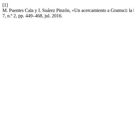
[1]
M. Puentes Cala y I. Suárez Pinzón, «Un acercamiento a Gramsci: la
7, n.º 2, pp. 449–468, jul. 2016.