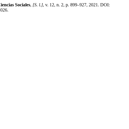
encias Sociales
,
[S. l.]
, v. 12, n. 2, p. 899–927, 2021. DOI:
2026.