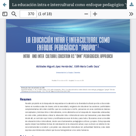
La educación intra e intercultural como enfoque pedagógico "propio"