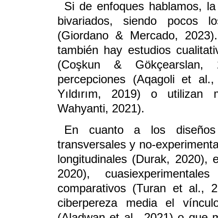
Si de enfoques hablamos, la 
bivariados, siendo pocos l
(Giordano & Mercado, 2023).
también hay estudios cualitati
(Coşkun & Gökçearslan, 2
percepciones (Aqagoli et al.
Yıldırım, 2019) o utilizan 
Wahyanti, 2021).
En cuanto a los diseños 
transversales y no-experimenta
longitudinales (Durak, 2020), 
2020), cuasiexperimenta
comparativos (Turan et al., 
ciberpereza media el víncul
(Aladwan et al., 2021) o que 