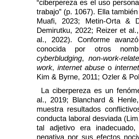
“ciberpereza es el uso personal
trabajo” (p. 1067). Ella tambié
Muafi, 2023; Metin-Orta & D
Demirutku, 2022; Reizer et al.
al., 2022). Conforme avanzó 
conocida por otros nom
cyberbludging
,
non-work-relat
work
,
internet abuse
o
interne
Kim & Byrne, 2011; Ozler & Pola
La ciberpereza es un fenóme
al., 2019; Blanchard & Henle,
muestra resultados conflictiv
conducta laboral desviada (Li
tal adjetivo era inadecuado
negativa por sus efectos noci