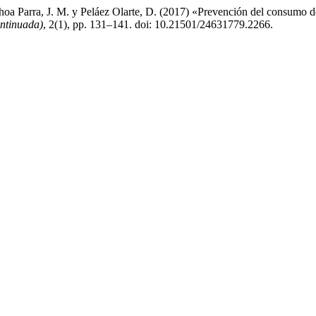
hoa Parra, J. M. y Peláez Olarte, D. (2017) «Prevención del consumo de
ontinuada)
, 2(1), pp. 131–141. doi: 10.21501/24631779.2266.