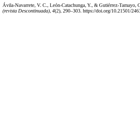
Ávila-Navarrete, V. C., León-Catachunga, Y., & Gutiérrez-Tamayo, C. 
(revista Descontinuada)
,
4
(2), 290–303. https://doi.org/10.21501/24