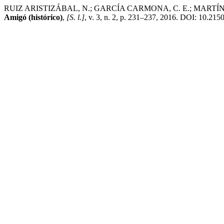
RUIZ ARISTIZÁBAL, N.; GARCÍA CARMONA, C. E.; MARTÍNEZ GÓMEZ
Amigó (histórico)
,
[S. l.]
, v. 3, n. 2, p. 231–237, 2016. DOI: 10.21