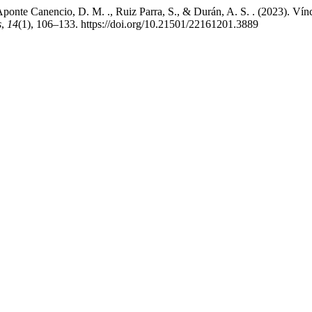
 Aponte Canencio, D. M. ., Ruiz Parra, S., & Durán, A. S. . (2023). Ví
s
,
14
(1), 106–133. https://doi.org/10.21501/22161201.3889