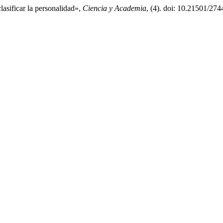
asificar la personalidad»,
Ciencia y Academia
, (4). doi: 10.21501/27